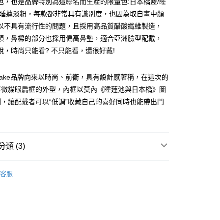
色，也是品牌特別為這聯名而生產的限量色:日本橋藍/睡
業銀行
遠東國際商業銀行
台灣）商業銀行
華泰商業銀行
/睡蓮淡粉，每款都非常具有識別度，也因為取自畫中顏
業銀行
永豐商業銀行
業銀行
遠東國際商業銀行
以不具有流行性的問題，且採用高品質醋酸纖維製造，
業銀行
星展（台灣）商業銀行
業銀行
永豐商業銀行
際商業銀行
中國信託商業銀行
順，鼻樑的部分也採用偏高鼻墊，適合亞洲臉型配戴，
業銀行
星展（台灣）商業銀行
天信用卡公司
說，時尚只能看? 不只能看，還很好戴!
際商業銀行
中國信託商業銀行
天信用卡公司
t’s Sake品牌向來以時尚、前衛，具有設計感著稱，在這次的
0，滿NT$3,000(含以上)免運費
將微貓眼扁框的外型，內框以莫內《睡蓮池與日本橋》圖
滿三千免運
，讓配戴者可以“低調”收藏自己的喜好同時也能帶出門
0，滿NT$3,000(含以上)免運費
類 (3)
For Art's Sake
客服
時髦墨鏡
全部墨鏡