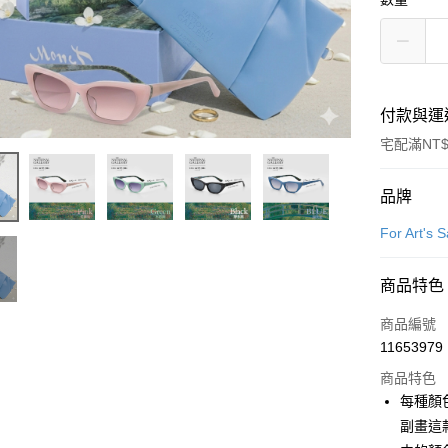
付款與運
宅配滿NT$
付款方式
品牌
信用卡一
For Art's 
信用卡分
商品特色
3 期 
商品編號
6 期 
合作金
11653979
華南商
合作金
LINE Pay
上海商
商品特色
華南商
國泰世
每種顏
Apple Pay
上海商
臺灣中
副畫這
國泰世
匯豐（
街口支付
臺灣中