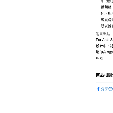
中的顏
聯邦商
匯豐（
蓮葉綠
悠遊付
元大商
聯邦商
色，所
玉山商
元大商
台新國
觸感滑
玉山商
運送方式
台灣樂
所以誰
台新國
台灣樂
宅配
銷售重點
For Ar
每筆NT$6
設計中，
結帳金額
騰印在內側
每筆NT$6
兜風
商品相關分
嚴選品牌
分享
最新上架
潮流鏡框