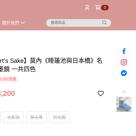
0
關於我們
 Art's Sake】莫內《睡蓮池與日本橋》名
墨鏡 一共四色
3,000免運
,200
水影綠
靜水黑
映光藍