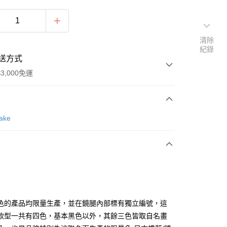
清除
紀錄
送方式
3,000免運
次付款
Sake
期付款
0 利率 每期
NT$4,400
21家銀行
0 利率 每期
NT$2,200
21家銀行
庫商業銀行
第一商業銀行
業銀行
彰化商業銀行
庫商業銀行
第一商業銀行
業儲蓄銀行
台北富邦商業銀行
業銀行
彰化商業銀行
華商業銀行
兆豐國際商業銀行
色的產品均限量生產，並在鏡腿內部標有獨立編號，這
業儲蓄銀行
台北富邦商業銀行
小企業銀行
台中商業銀行
款型一共有四色，基本黑色以外，其餘三色皆取自名畫
華商業銀行
兆豐國際商業銀行
台灣）商業銀行
華泰商業銀行
小企業銀行
台中商業銀行