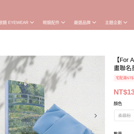
眼鏡 EYEWEAR
眼鏡配件
嚴選品牌
主題企劃
【For
畫聯名
宅配滿NT$
NT$13
顏色
柔霧粉
數量