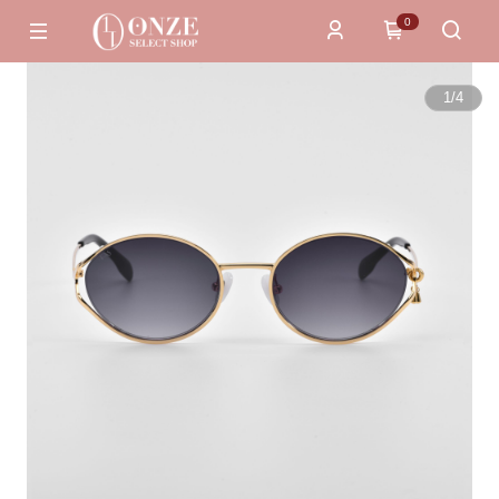
0
1
/
4