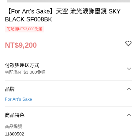
【For Art's Sake】天空 流光淚飾墨鏡 SKY
BLACK SF008BK
宅配滿NT$3,000免運
NT$9,200
付款與運送方式
宅配滿NT$3,000免運
付款方式
品牌
信用卡一次付款
For Art's Sake
信用卡分期付款
3 期 0 利率 每期
NT$3,066
21家銀行
商品特色
6 期 0 利率 每期
NT$1,533
21家銀行
合作金庫商業銀行
第一商業銀行
商品編號
華南商業銀行
彰化商業銀行
合作金庫商業銀行
第一商業銀行
11860502
LINE Pay
上海商業儲蓄銀行
台北富邦商業銀行