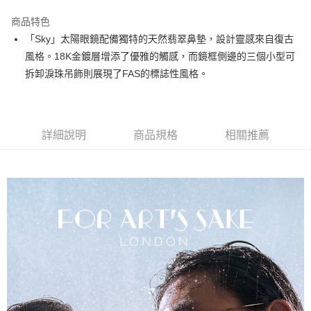
華南商業銀行
彰化商業銀行
國泰世華商業銀行
兆豐國際商業銀行
Apple Pay
上海商業儲蓄銀行
台北富邦商業銀行
商品特色
臺灣中小企業銀行
台中商業銀行
國泰世華商業銀行
兆豐國際商業銀行
「Sky」太陽眼鏡配備獨特的天然翡翠鼻墊，設計靈感來自復古
匯豐（台灣）商業銀行
華泰商業銀行
街口支付
臺灣中小企業銀行
台中商業銀行
風格。18K金鍍層增添了優雅的觸感，而鏡框側邊的三個小型可
聯邦商業銀行
遠東國際商業銀行
匯豐（台灣）商業銀行
華泰商業銀行
悠遊付
元大商業銀行
永豐商業銀行
拆卸淚珠吊飾則展現了FAS的標誌性風格。
聯邦商業銀行
遠東國際商業銀行
玉山商業銀行
星展（台灣）商業銀行
元大商業銀行
永豐商業銀行
台新國際商業銀行
中國信託商業銀行
運送方式
玉山商業銀行
星展（台灣）商業銀行
台灣樂天信用卡公司
台新國際商業銀行
中國信託商業銀行
宅配
詳細說明
商品規格
相關推薦
台灣樂天信用卡公司
每筆NT$60，滿NT$3,000(含以上)免運費
結帳金額滿三千免運
每筆NT$60，滿NT$3,000(含以上)免運費