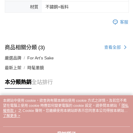
材質
不鏽鋼+板料
客服
商品相關分類 (3)
查看全部
嚴選品牌
For Art's Sake
最新上架
時髦墨鏡
本分類熱銷
全站排行
本網站中使用 cookie，欲查詢有關本網站使用 cookie 方式之詳情，及若您不希
熱門標籤
望在電腦上使用 cookie 時應如何變更電腦的 cookie 設定，請參閱本網站「
隱私
權條款
」之 Cookie 聲明。您繼續使用本網站即表示您同意本公司得按本網站使
用條款之 Cookie 聲明使用 cookie。
了解更多 >