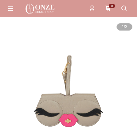
0
1
/
3