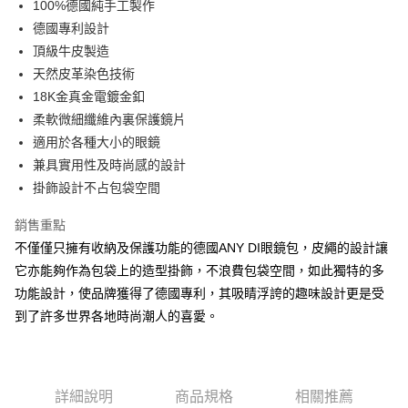
LINE Pay
100%德國純手工製作
上海商業儲蓄銀行
台北富邦商業銀行
華南商業銀行
彰化商業銀行
國泰世華商業銀行
兆豐國際商業銀行
德國專利設計
Apple Pay
上海商業儲蓄銀行
台北富邦商業銀行
臺灣中小企業銀行
台中商業銀行
頂級牛皮製造
國泰世華商業銀行
兆豐國際商業銀行
匯豐（台灣）商業銀行
華泰商業銀行
街口支付
臺灣中小企業銀行
台中商業銀行
天然皮革染色技術
聯邦商業銀行
遠東國際商業銀行
匯豐（台灣）商業銀行
華泰商業銀行
18K金真金電鍍金釦
悠遊付
元大商業銀行
永豐商業銀行
聯邦商業銀行
遠東國際商業銀行
柔軟微細纖維內裏保護鏡片
玉山商業銀行
星展（台灣）商業銀行
元大商業銀行
永豐商業銀行
適用於各種大小的眼鏡
台新國際商業銀行
中國信託商業銀行
運送方式
玉山商業銀行
星展（台灣）商業銀行
台灣樂天信用卡公司
兼具實用性及時尚感的設計
台新國際商業銀行
中國信託商業銀行
宅配
掛飾設計不占包袋空間
台灣樂天信用卡公司
每筆NT$60，滿NT$3,000(含以上)免運費
銷售重點
結帳金額滿三千免運
不僅僅只擁有收納及保護功能的德國ANY DI眼鏡包，皮繩的設計讓
每筆NT$60，滿NT$3,000(含以上)免運費
它亦能夠作為包袋上的造型掛飾，不浪費包袋空間，如此獨特的多
功能設計，使品牌獲得了德國專利，其吸睛浮誇的趣味設計更是受
到了許多世界各地時尚潮人的喜愛。
詳細說明
商品規格
相關推薦