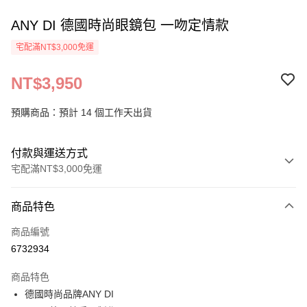
ANY DI 德國時尚眼鏡包 一吻定情款
宅配滿NT$3,000免運
NT$3,950
預購商品：預計 14 個工作天出貨
付款與運送方式
宅配滿NT$3,000免運
付款方式
商品特色
信用卡一次付款
商品編號
信用卡分期付款
6732934
3 期 0 利率 每期
NT$1,316
21家銀行
商品特色
6 期 0 利率 每期
NT$658
21家銀行
合作金庫商業銀行
第一商業銀行
德國時尚品牌ANY DI
華南商業銀行
彰化商業銀行
合作金庫商業銀行
第一商業銀行