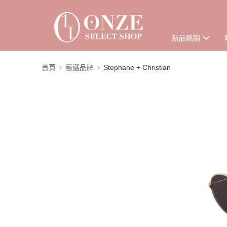
新品熱銷
首頁
嚴選品牌
Stephane + Christian