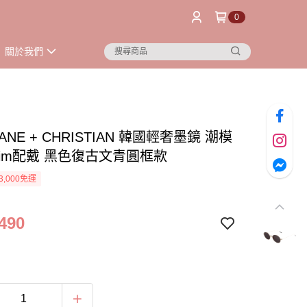
0
關於我們
HANE + CHRISTIAN 韓國輕奢墨鏡 潮模
e Kim配戴 黑色復古文青圓框款
3,000免運
490