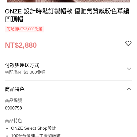
ONZE 設計時髦訂製帽款 優雅氣質感粉色草編
凹頂帽
宅配滿NT$3,000免運
NT$2,880
付款與運送方式
宅配滿NT$3,000免運
付款方式
商品特色
信用卡一次付款
商品編號
信用卡分期付款
6900758
3 期 0 利率 每期
NT$960
21家銀行
商品特色
6 期 0 利率 每期
NT$480
21家銀行
合作金庫商業銀行
第一商業銀行
ONZE Select Shop設計
華南商業銀行
彰化商業銀行
合作金庫商業銀行
第一商業銀行
LINE Pay
100%台灣純手工縫製帽飾
上海商業儲蓄銀行
台北富邦商業銀行