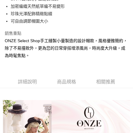
華南商業銀行
彰化商業銀行
國泰世華商業銀行
兆豐國際商業銀行
加密編織天然紙草編不易變形
Apple Pay
上海商業儲蓄銀行
台北富邦商業銀行
臺灣中小企業銀行
台中商業銀行
珍珠光澤配飾精緻點綴
國泰世華商業銀行
兆豐國際商業銀行
匯豐（台灣）商業銀行
華泰商業銀行
街口支付
臺灣中小企業銀行
台中商業銀行
可自由調節帽圍大小
聯邦商業銀行
遠東國際商業銀行
匯豐（台灣）商業銀行
華泰商業銀行
悠遊付
元大商業銀行
永豐商業銀行
銷售重點
聯邦商業銀行
遠東國際商業銀行
玉山商業銀行
星展（台灣）商業銀行
元大商業銀行
永豐商業銀行
ONZE Select Shop手工縫製小量製造的設計帽款，風格優雅簡約，
台新國際商業銀行
中國信託商業銀行
運送方式
玉山商業銀行
星展（台灣）商業銀行
除了不易撞款外，更為您的日常穿搭增添風尚，時尚度大升級，成
台灣樂天信用卡公司
台新國際商業銀行
中國信託商業銀行
宅配
為時髦焦點。
台灣樂天信用卡公司
每筆NT$60，滿NT$3,000(含以上)免運費
結帳金額滿三千免運
每筆NT$60，滿NT$3,000(含以上)免運費
詳細說明
商品規格
相關推薦