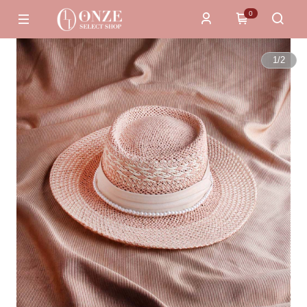
0
1
/
2