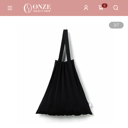
0
1
/
7