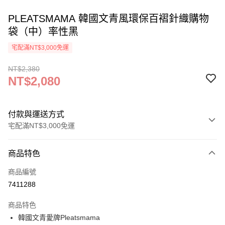
PLEATSMAMA 韓國文青風環保百褶針織購物
袋（中）率性黑
宅配滿NT$3,000免運
NT$2,380
NT$2,080
付款與運送方式
宅配滿NT$3,000免運
付款方式
商品特色
信用卡一次付款
商品編號
信用卡分期付款
7411288
3 期 0 利率 每期
NT$693
21家銀行
商品特色
6 期 0 利率 每期
NT$346
21家銀行
合作金庫商業銀行
第一商業銀行
韓國文青愛牌Pleatsmama
華南商業銀行
彰化商業銀行
合作金庫商業銀行
第一商業銀行