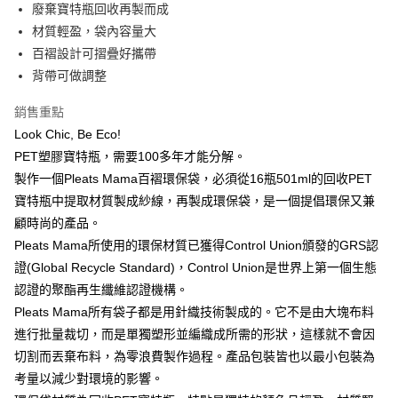
LINE Pay
廢棄寶特瓶回收再製而成
上海商業儲蓄銀行
台北富邦商業銀行
華南商業銀行
彰化商業銀行
國泰世華商業銀行
兆豐國際商業銀行
材質輕盈，袋內容量大
Apple Pay
上海商業儲蓄銀行
台北富邦商業銀行
臺灣中小企業銀行
台中商業銀行
百褶設計可摺疊好攜帶
國泰世華商業銀行
兆豐國際商業銀行
匯豐（台灣）商業銀行
華泰商業銀行
街口支付
臺灣中小企業銀行
台中商業銀行
背帶可做調整
聯邦商業銀行
遠東國際商業銀行
匯豐（台灣）商業銀行
華泰商業銀行
悠遊付
元大商業銀行
永豐商業銀行
銷售重點
聯邦商業銀行
遠東國際商業銀行
玉山商業銀行
星展（台灣）商業銀行
元大商業銀行
永豐商業銀行
Look Chic, Be Eco!
台新國際商業銀行
中國信託商業銀行
運送方式
玉山商業銀行
星展（台灣）商業銀行
PET塑膠寶特瓶，需要100多年才能分解。
台灣樂天信用卡公司
台新國際商業銀行
中國信託商業銀行
宅配
製作一個Pleats Mama百褶環保袋，必須從16瓶501ml的回收PET
台灣樂天信用卡公司
每筆NT$60，滿NT$3,000(含以上)免運費
寶特瓶中提取材質製成紗線，再製成環保袋，是一個提倡環保又兼
顧時尚的產品。
結帳金額滿三千免運
Pleats Mama所使用的環保材質已獲得Control Union頒發的GRS認
每筆NT$60，滿NT$3,000(含以上)免運費
證(Global Recycle Standard)，Control Union是世界上第一個生態
認證的聚酯再生纖維認證機構。
Pleats Mama所有袋子都是用針織技術製成的。它不是由大塊布料
進行批量裁切，而是單獨塑形並編織成所需的形狀，這樣就不會因
切割而丟棄布料，為零浪費製作過程。產品包裝皆也以最小包裝為
考量以減少對環境的影響。