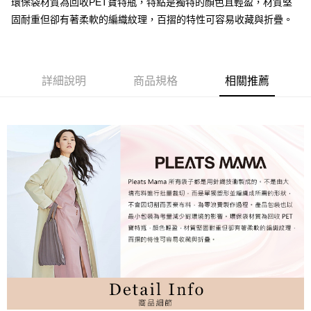
環保袋材質為回收PET寶特瓶，特點是獨特的顏色且輕盈，材質堅
固耐重但卻有著柔軟的編織紋理，百摺的特性可容易收藏與折疊。
詳細說明
商品規格
相關推薦