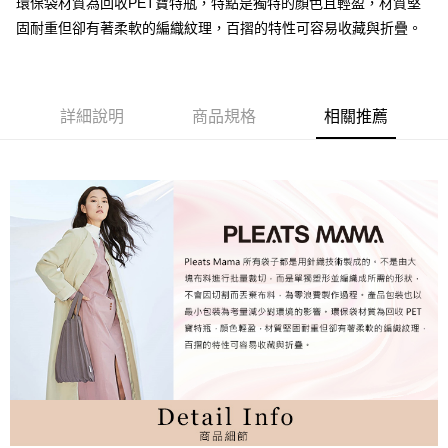
環保袋材質為回收PET寶特瓶，特點是獨特的顏色且輕盈，材質堅
固耐重但卻有著柔軟的編織紋理，百摺的特性可容易收藏與折疊。
詳細說明
商品規格
相關推薦