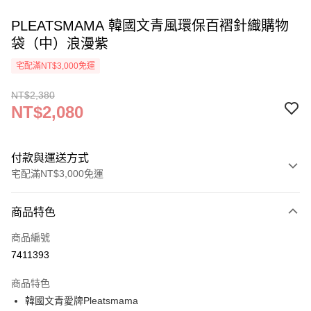
PLEATSMAMA 韓國文青風環保百褶針織購物
袋（中）浪漫紫
宅配滿NT$3,000免運
NT$2,380
NT$2,080
付款與運送方式
宅配滿NT$3,000免運
付款方式
商品特色
信用卡一次付款
商品編號
信用卡分期付款
7411393
3 期 0 利率 每期
NT$693
21家銀行
商品特色
6 期 0 利率 每期
NT$346
21家銀行
合作金庫商業銀行
第一商業銀行
韓國文青愛牌Pleatsmama
華南商業銀行
彰化商業銀行
合作金庫商業銀行
第一商業銀行