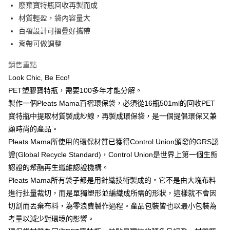
LINE Pay
廢棄寶特瓶回收再製而成
上海商業儲蓄銀行
台北富邦商業銀行
華南商業銀行
彰化商業銀行
國泰世華商業銀行
兆豐國際商業銀行
材質輕盈，袋內容量大
Apple Pay
上海商業儲蓄銀行
台北富邦商業銀行
臺灣中小企業銀行
台中商業銀行
百褶設計可摺疊好攜帶
國泰世華商業銀行
兆豐國際商業銀行
匯豐（台灣）商業銀行
華泰商業銀行
街口支付
臺灣中小企業銀行
台中商業銀行
背帶可做調整
聯邦商業銀行
遠東國際商業銀行
匯豐（台灣）商業銀行
華泰商業銀行
悠遊付
元大商業銀行
永豐商業銀行
銷售重點
聯邦商業銀行
遠東國際商業銀行
玉山商業銀行
星展（台灣）商業銀行
元大商業銀行
永豐商業銀行
Look Chic, Be Eco!
台新國際商業銀行
中國信託商業銀行
運送方式
玉山商業銀行
星展（台灣）商業銀行
PET塑膠寶特瓶，需要100多年才能分解。
台灣樂天信用卡公司
台新國際商業銀行
中國信託商業銀行
宅配
製作一個Pleats Mama百褶環保袋，必須從16瓶501ml的回收PET
台灣樂天信用卡公司
每筆NT$60，滿NT$3,000(含以上)免運費
寶特瓶中提取材質製成紗線，再製成環保袋，是一個提倡環保又兼
顧時尚的產品。
結帳金額滿三千免運
Pleats Mama所使用的環保材質已獲得Control Union頒發的GRS認
每筆NT$60，滿NT$3,000(含以上)免運費
證(Global Recycle Standard)，Control Union是世界上第一個生態
認證的聚酯再生纖維認證機構。
Pleats Mama所有袋子都是用針織技術製成的。它不是由大塊布料
進行批量裁切，而是單獨塑形並編織成所需的形狀，這樣就不會因
切割而丟棄布料，為零浪費製作過程。產品包裝皆也以最小包裝為
考量以減少對環境的影響。