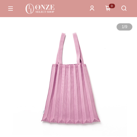
0
1
/
9