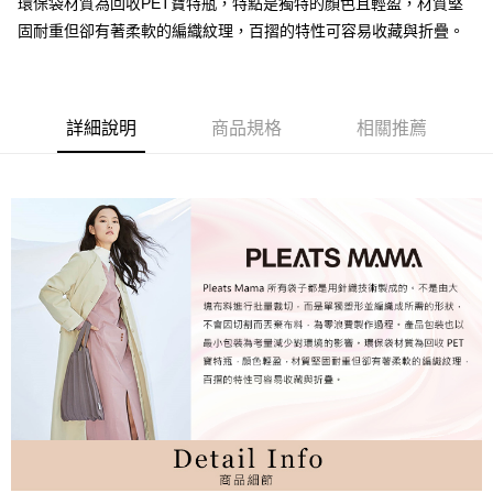
環保袋材質為回收PET寶特瓶，特點是獨特的顏色且輕盈，材質堅
固耐重但卻有著柔軟的編織紋理，百摺的特性可容易收藏與折疊。
詳細說明
商品規格
相關推薦