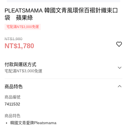
PLEATSMAMA 韓國文青風環保百褶針織束口
袋 蘋果綠
宅配滿NT$3,000免運
NT$1,980
NT$1,780
付款與運送方式
宅配滿NT$3,000免運
付款方式
商品特色
信用卡一次付款
商品編號
信用卡分期付款
7411532
3 期 0 利率 每期
NT$593
21家銀行
商品特色
6 期 0 利率 每期
NT$296
21家銀行
合作金庫商業銀行
第一商業銀行
韓國文青愛牌Pleatsmama
華南商業銀行
彰化商業銀行
合作金庫商業銀行
第一商業銀行