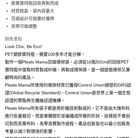
LINE Pay
廢棄寶特瓶回收再製而成
上海商業儲蓄銀行
台北富邦商業銀行
華南商業銀行
彰化商業銀行
國泰世華商業銀行
兆豐國際商業銀行
材質輕盈，袋內容量大
Apple Pay
上海商業儲蓄銀行
台北富邦商業銀行
臺灣中小企業銀行
台中商業銀行
百褶設計可摺疊好攜帶
國泰世華商業銀行
兆豐國際商業銀行
匯豐（台灣）商業銀行
華泰商業銀行
街口支付
臺灣中小企業銀行
台中商業銀行
背帶可做調整
聯邦商業銀行
遠東國際商業銀行
匯豐（台灣）商業銀行
華泰商業銀行
悠遊付
元大商業銀行
永豐商業銀行
銷售重點
聯邦商業銀行
遠東國際商業銀行
玉山商業銀行
星展（台灣）商業銀行
元大商業銀行
永豐商業銀行
Look Chic, Be Eco!
台新國際商業銀行
中國信託商業銀行
運送方式
玉山商業銀行
星展（台灣）商業銀行
PET塑膠寶特瓶，需要100多年才能分解。
台灣樂天信用卡公司
台新國際商業銀行
中國信託商業銀行
宅配
製作一個Pleats Mama百褶環保袋，必須從16瓶501ml的回收PET
台灣樂天信用卡公司
每筆NT$60，滿NT$3,000(含以上)免運費
寶特瓶中提取材質製成紗線，再製成環保袋，是一個提倡環保又兼
顧時尚的產品。
結帳金額滿三千免運
Pleats Mama所使用的環保材質已獲得Control Union頒發的GRS認
每筆NT$60，滿NT$3,000(含以上)免運費
證(Global Recycle Standard)，Control Union是世界上第一個生態
認證的聚酯再生纖維認證機構。
Pleats Mama所有袋子都是用針織技術製成的。它不是由大塊布料
進行批量裁切，而是單獨塑形並編織成所需的形狀，這樣就不會因
切割而丟棄布料，為零浪費製作過程。產品包裝皆也以最小包裝為
考量以減少對環境的影響。