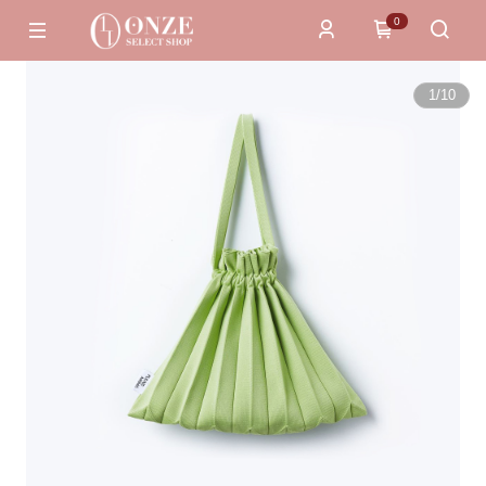
0
1
/
10