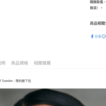
聯邦商
精緻歐風
匯豐（
悠遊付
元大商
聯邦商
換貨）。
玉山商
元大商
台新國
玉山商
運送方式
台灣樂
台新國
商品相關分
台灣樂
宅配
嚴選品牌
每筆NT$6
分享
最新上架
結帳金額
每筆NT$6
說明
商品規格
相關推薦
 of Sweden - 簡約腋下包