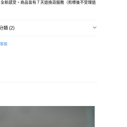
業銀行
遠東國際商業銀行
，全新感受。商品皆有７天退換貨服務（剪標後不受理退
台灣）商業銀行
華泰商業銀行
業銀行
永豐商業銀行
業銀行
遠東國際商業銀行
業銀行
星展（台灣）商業銀行
業銀行
永豐商業銀行
際商業銀行
中國信託商業銀行
業銀行
星展（台灣）商業銀行
天信用卡公司
際商業銀行
中國信託商業銀行
類 (2)
天信用卡公司
Ideal of Sweden
0，滿NT$3,000(含以上)免運費
客服
時尚包款
滿三千免運
0，滿NT$3,000(含以上)免運費