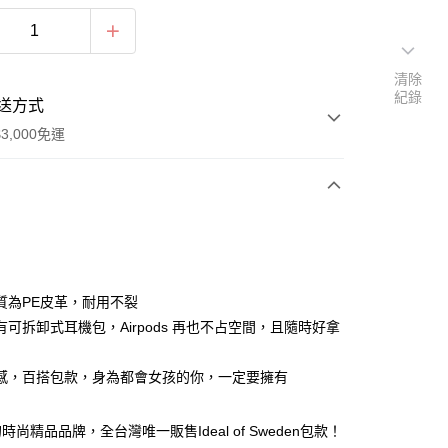
清除
紀錄
送方式
3,000免運
次付款
期付款
0 利率 每期
NT$1,020
21家銀行
質為PE皮革，耐用不裂
0 利率 每期
NT$510
21家銀行
庫商業銀行
第一商業銀行
有可拆卸式耳機包，Airpods 再也不占空間，且隨時好拿
業銀行
彰化商業銀行
庫商業銀行
第一商業銀行
業儲蓄銀行
台北富邦商業銀行
業銀行
彰化商業銀行
感，百搭包款，身為都會女孩的你，一定要擁有
華商業銀行
兆豐國際商業銀行
業儲蓄銀行
台北富邦商業銀行
小企業銀行
台中商業銀行
華商業銀行
兆豐國際商業銀行
台灣）商業銀行
華泰商業銀行
尚精品品牌，全台灣唯一販售Ideal of Sweden包款！
小企業銀行
台中商業銀行