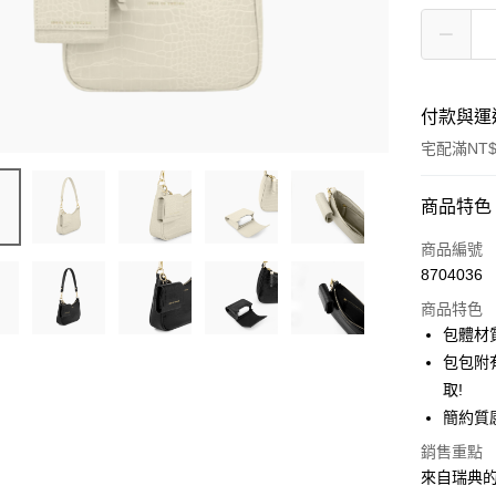
付款與運
宅配滿NT$
付款方式
商品特色
信用卡一
商品編號
8704036
信用卡分
商品特色
3 期 
包體材
6 期 
合作金
包包附
華南商
取!
合作金
LINE Pay
上海商
華南商
簡約質
國泰世
Apple Pay
上海商
銷售重點
臺灣中
國泰世
匯豐（
來自瑞典的時
街口支付
臺灣中