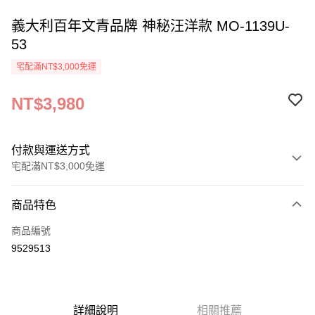
義大利百年文青品牌 神秘汪洋款 MO-1139U-
53
宅配滿NT$3,000免運
NT$3,980
付款與運送方式
宅配滿NT$3,000免運
付款方式
商品特色
信用卡一次付款
商品編號
信用卡分期付款
9529513
3 期 0 利率 每期
NT$1,326
21家銀行
6 期 0 利率 每期
NT$663
21家銀行
合作金庫商業銀行
第一商業銀行
華南商業銀行
彰化商業銀行
合作金庫商業銀行
第一商業銀行
LINE Pay
詳細說明
相關推薦
上海商業儲蓄銀行
台北富邦商業銀行