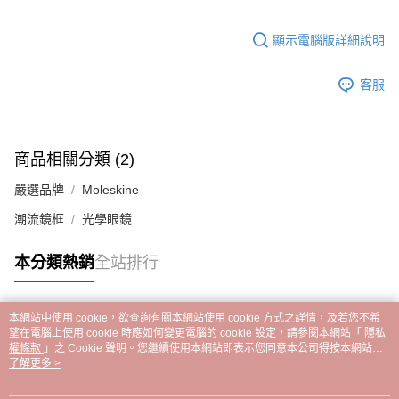
顯示電腦版詳細說明
客服
商品相關分類 (2)
嚴選品牌
Moleskine
潮流鏡框
光學眼鏡
本分類熱銷
全站排行
本網站中使用 cookie，欲查詢有關本網站使用 cookie 方式之詳情，及若您不希
熱門標籤
望在電腦上使用 cookie 時應如何變更電腦的 cookie 設定，請參閱本網站「
隱私
權條款
」之 Cookie 聲明。您繼續使用本網站即表示您同意本公司得按本網站使
用條款之 Cookie 聲明使用 cookie。
了解更多 >