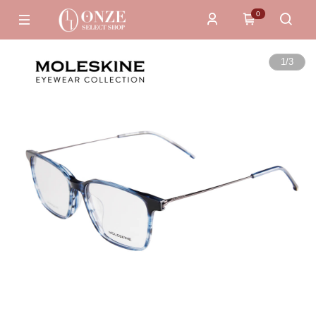
0
1
/
3