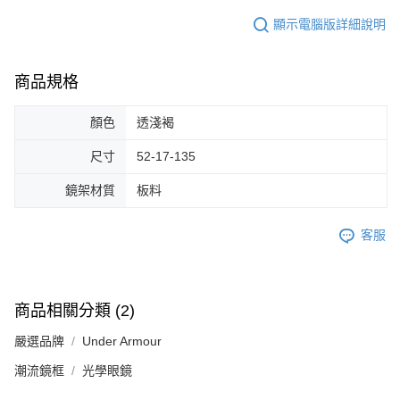
顯示電腦版詳細說明
商品規格
顏色
透淺褐
尺寸
52-17-135
鏡架材質
板料
客服
商品相關分類 (2)
嚴選品牌
Under Armour
潮流鏡框
光學眼鏡