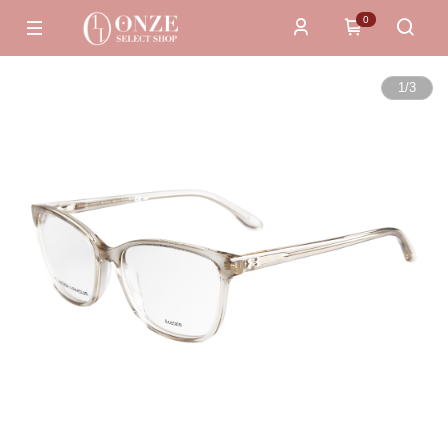
0
1
/
3