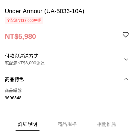
Under Armour (UA-5036-10A)
宅配滿NT$3,000免運
NT$5,980
付款與運送方式
宅配滿NT$3,000免運
付款方式
商品特色
信用卡一次付款
商品編號
信用卡分期付款
9696348
3 期 0 利率 每期
NT$1,993
21家銀行
6 期 0 利率 每期
NT$996
21家銀行
合作金庫商業銀行
第一商業銀行
華南商業銀行
彰化商業銀行
合作金庫商業銀行
第一商業銀行
LINE Pay
詳細說明
商品規格
相關推薦
上海商業儲蓄銀行
台北富邦商業銀行
華南商業銀行
彰化商業銀行
國泰世華商業銀行
兆豐國際商業銀行