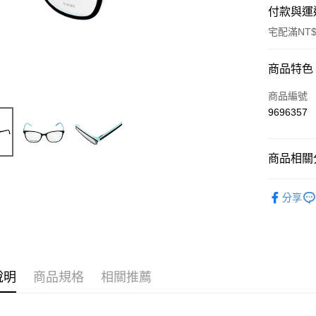
付款與運
宅配滿NT$
付款方式
商品特色
信用卡一
商品編號
9696357
信用卡分
3 期 
商品相關分
6 期 
合作金
華南商
嚴選品牌
合作金
LINE Pay
上海商
分享
華南商
潮流鏡框
國泰世
Apple Pay
上海商
臺灣中
國泰世
匯豐（
街口支付
臺灣中
聯邦商
匯豐（
悠遊付
元大商
聯邦商
說明
商品規格
相關推薦
玉山商
元大商
台新國
玉山商
運送方式
台灣樂