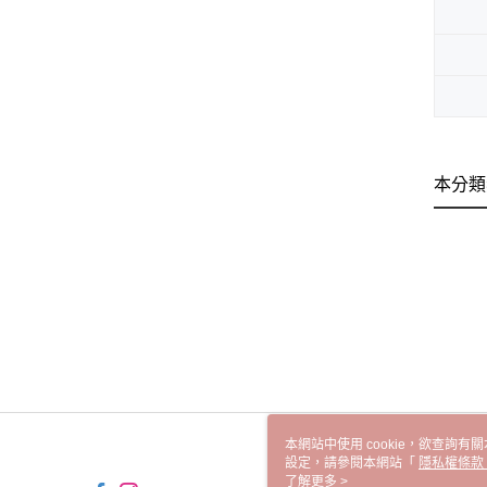
本分類
本網站中使用 cookie，欲查詢有關
設定，請參閱本網站「
隱私權條款
使用 cookie。
了解更多 >